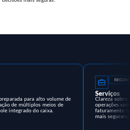
RECORR
Serviços
preparada para alto volume de
Clareza sobre 
iação de múltiplos meios de
operações com
le integrado do caixa.
faturamento r
mais segurança