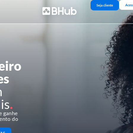
Aces
Seja cliente
eiro
es
m
is
.
 e ganhe
mento do