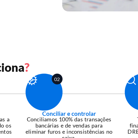
iona
?
02
Conciliar e controlar
as a
Conciliamos 100% das transações
do os
bancárias e de vendas para
fin
entos
eliminar furos e inconsistências no
DRE 
caixa.