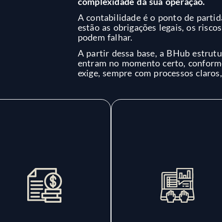
complexidade da sua operação.
A contabilidade é o ponto de partid
estão as obrigações legais, os riscos
podem falhar.
A partir dessa base, a BHub estrut
entram no momento certo, conform
exige, sempre com processos claros,
BPO Financeiro
Consultoria
rganização de contas a
Tributária
pagar e receber,
onciliações e relatórios
Análises e estratégias
ara dar visibilidade real
tributárias para reduzi
aos números e apoiar
riscos, evitar pagament
decisões mais seguras e
indevidos e preparar 
estratégicas.
empresa para mudança