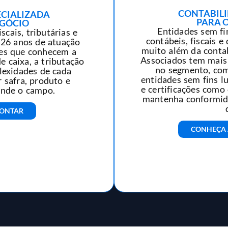
CONTABILI
ECIALIZADA
PARA O
EGÓCIO
Entidades sem fi
scais, tributárias e
contábeis, fiscais 
 26 anos de atuação
muito além da contab
pes que conhecem a
Associados tem mais 
e caixa, a tributação
no segmento, co
lexidades de cada
entidades sem fins l
 safra, produto e
e certificações como
ende o campo.
mantenha conformida
CONTAR
CONHEÇA 