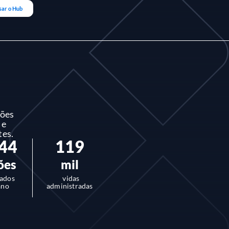
sar o Hub
hões
 e
tes.
 44
119
ões
mil
iados
vidas
ano
administradas