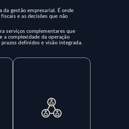
a da gestão empresarial. É onde
 fiscais e as decisões que não
ura serviços complementares que
e a complexidade da operação
 prazos definidos e visão integrada.
Societário
Estruturação e
manutenção societária
r
para garantir
os
conformidade, clareza
a
entre sócios e segurança
s
jurídica nas decisões.