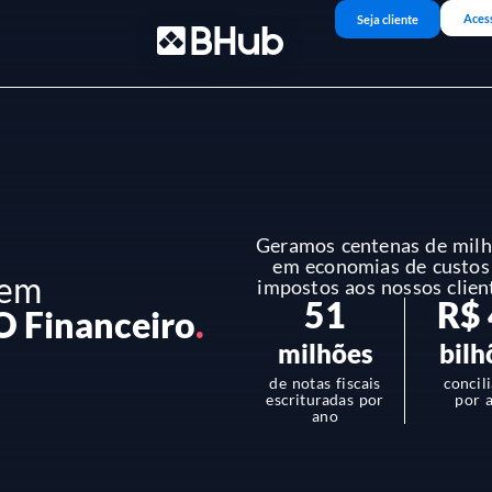
Aces
Seja cliente
Geramos centenas de mil
em economias de custos
 em
impostos aos nossos clien
51
R$
O Financeiro
.
milhões
bilh
de notas fiscais
concil
escrituradas por
por 
ano