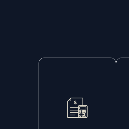
Contabilidade
Base sólida para cumprir
O
obrigações, reduzir riscos
e manter a operação da
c
sua empresa regular e
p
organizada no dia a dia,
com previsibilidade e
confiança.