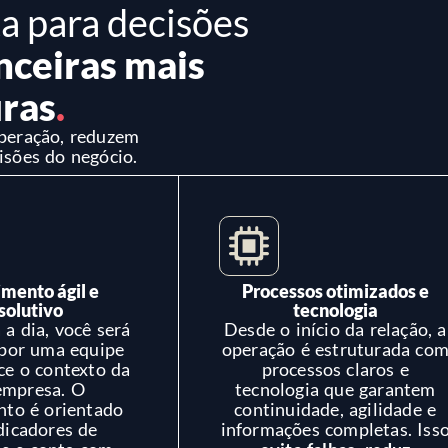
ta para decisões
anceiras mais
ras
.
operação, reduzem
isões do negócio.
mento ágil e
Processos otimizados e
solutivo
tecnologia
 a dia, você será
Desde o início da relação, a
 por uma equipe
operação é estruturada co
ce o contexto da
processos claros e
empresa. O
tecnologia que garantem
nto é orientado
continuidade, agilidade e
dicadores de
informações completas. Iss