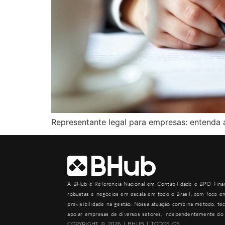
Representante legal para empresas: entenda 
A
BHub
é Referência Nacional em Contabilidade e BPO Finan
robustas e negócios em escala em todo o Brasil, com foco em
previsibilidade na gestão. Nossa atuação combina método, tec
apoiar empresas de diversos setores, independentemente do 
COPYRIGHT © 2026 | BHUB | TODOS OS