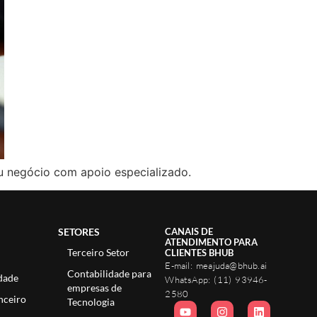
eu negócio com apoio especializado.
SETORES
CANAIS DE
ATENDIMENTO PARA
Terceiro Setor
CLIENTES BHUB
E-mail:
meajuda@bhub.ai
Contabilidade para
dade
WhatsApp:
(11) 93946-
empresas de
2580
nceiro
Tecnologia