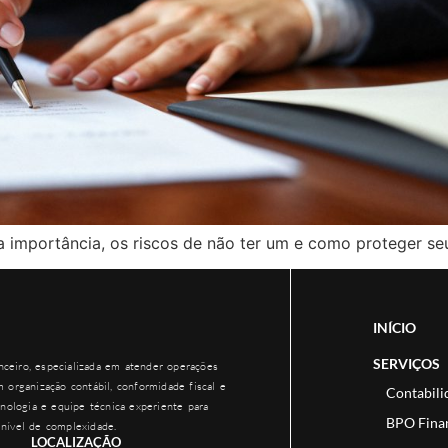
a importância, os riscos de não ter um e como proteger s
INÍCIO
SERVIÇOS
ceiro, especializada em atender operações
 organização contábil, conformidade fiscal e
Contabili
nologia e equipe técnica experiente para
BPO Fina
nível de complexidade.
LOCALIZAÇÃO