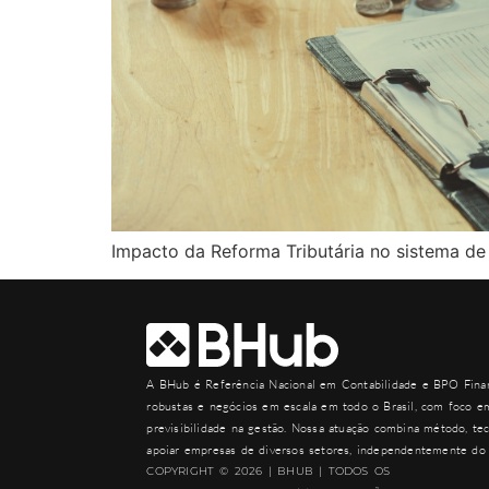
Impacto da Reforma Tributária no sistema de
A
BHub
é Referência Nacional em Contabilidade e BPO Finan
robustas e negócios em escala em todo o Brasil, com foco em
previsibilidade na gestão. Nossa atuação combina método, tec
apoiar empresas de diversos setores, independentemente do 
COPYRIGHT © 2026 | BHUB | TODOS OS