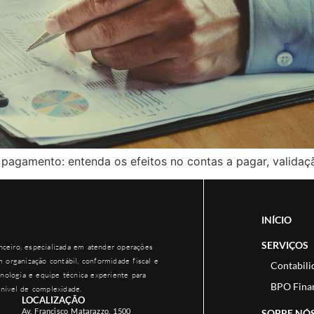
 pagamento: entenda os efeitos no contas a pagar, validaç
INÍCIO
SERVIÇOS
ceiro, especializada em atender operações
 organização contábil, conformidade fiscal e
Contabili
nologia e equipe técnica experiente para
BPO Fina
nível de complexidade.
LOCALIZAÇÃO
Av. Francisco Matarazzo, 1500
SOBRE NÓ