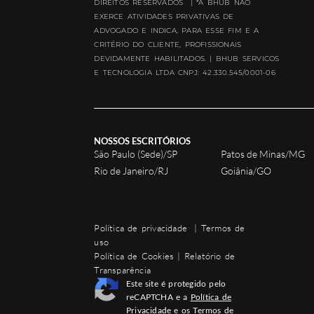
DIREITOS RESERVADOS | *A BHUB NÃO
EXERCE ATIVIDADES PRIVATIVAS DE
ADVOGADO E INDICA, PARA ESSE FIM E A
CRITÉRIO DO CLIENTE, PROFISSIONAIS
DEVIDAMENTE HABILITADOS. | BHUB SERVICOS
E TECNOLOGIA LTDA CNPJ: 42.330.545/0001-06
NOSSOS ESCRITÓRIOS
São Paulo (Sede)/SP
Patos de Minas/MG
Rio de Janeiro/RJ
Goiânia/GO
Política de privacidade
|
Termos de
uso
Política de Cookies
|
Relatório de
Transparência
Este site é protegido pelo
reCAPTCHA e a
Política de
Privacidade
e os
Termos de