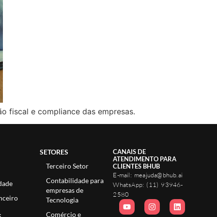
ão fiscal e compliance das empresas.
SETORES
CANAIS DE
ATENDIMENTO PARA
Terceiro Setor
CLIENTES BHUB
E-mail:
meajuda@bhub.ai
Contabilidade para
dade
WhatsApp:
(11) 93946-
empresas de
2580
nceiro
Tecnologia
Comércio e
S