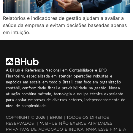
Relatórios e indicadores de gestão ajudam a avaliar a
saúde da empresa e evitam decisões baseadas apenas
em intuição.
A
BHub
é Referência Nacional em Contabilidade e BPO
Financeiro, especializada em atender operações robustas e
negócios em escala em todo o Brasil, com foco em organização
contábil, conformidade fiscal e previsibilidade na gestão. Nossa
atuação combina método, tecnologia e equipe técnica experiente
para apoiar empresas de diversos setores, independentemente do
nível de complexidade.
COPYRIGHT © 2026 | BHUB | TODOS OS DIREITOS
RESERVADOS | *A BHUB NÃO EXERCE ATIVIDADES
PRIVATIVAS DE ADVOGADO E INDICA, PARA ESSE FIM E A