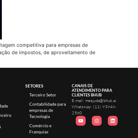
antagem competitiva para empresas de
ação de impostos, de aproveitamento de
SETORES
CANAIS DE
ATENDIMENTO PARA
Terceiro Setor
CLIENTES BHUB
E-mail:
meajuda@bhub.ai
Contabilidade para
dade
WhatsApp:
(11) 93946-
empresas de
2580
nceiro
Tecnologia
Comércio e
S
Franquias