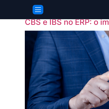
Dia:
28 de janeiro
CBS e IBS no ERP: o i