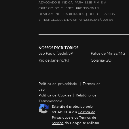
ADVOGADO E INDICA, PARA ESSE FIM E A
CRITÉRIO DO CLIENTE, PROFISSIONAIS
DEVIDAMENTE HABILITADOS. | BHUB SERVICOS
E TECNOLOGIA LTDA CNPJ: 42.330.545/0001-06
NOSSOS ESCRITÓRIOS
São Paulo (Sede)/SP
Patos de Minas/MG
Rio de Janeiro/RJ
Goiânia/GO
Política de privacidade
|
Termos de
uso
Política de Cookies
|
Relatório de
Transparência
Este site é protegido pelo
reCAPTCHA e a
Política de
Privacidade
e os
Termos de
Serviço
do Google se aplicam.