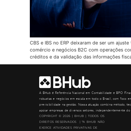
CBS e IBS no ERP deixaram de ser um ajuste 
comércio e negócios B2C com operações comp
créditos e da validação das informações fisca
A
BHub
é Referência Nacional em Contabilidade e BPO Finan
robustas e negócios em escala em todo o Brasil, com foco em
previsibilidade na gestão. Nossa atuação combina método, tec
apoiar empresas de diversos setores, independentemente do 
COPYRIGHT © 2026 | BHUB | TODOS OS
DIREITOS RESERVADOS | *A BHUB NÃO
EXERCE ATIVIDADES PRIVATIVAS DE