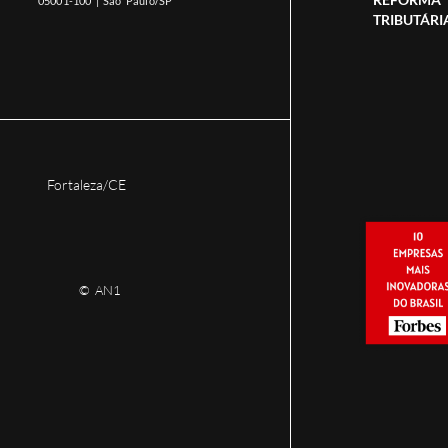
05001-100 | São Paulo/SP
TRIBUTÁRI
Fortaleza/CE
© AN1