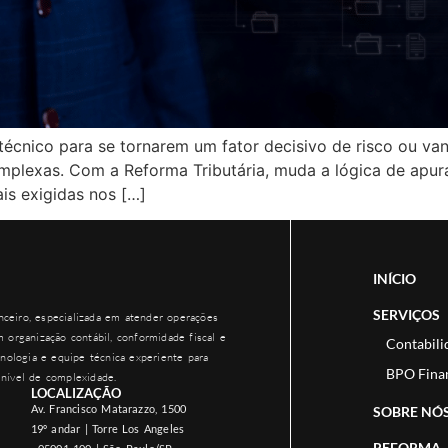
técnico para se tornarem um fator decisivo de risco ou v
lexas. Com a Reforma Tributária, muda a lógica de apur
is exigidas nos […]
INÍCIO
SERVIÇOS
ceiro, especializada em atender operações
 organização contábil, conformidade fiscal e
Contabili
nologia e equipe técnica experiente para
BPO Fina
nível de complexidade.
LOCALIZAÇÃO
Av. Francisco Matarazzo, 1500
SOBRE NÓ
19º andar | Torre Los Angeles
REFORMA