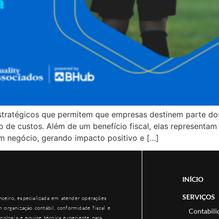
 estratégicos que permitem que empresas destinem parte dos 
o de custos. Além de um benefício fiscal, elas representa
um negócio, gerando impacto positivo e […]
INÍCIO
SERVIÇOS
ceiro, especializada em atender operações
 organização contábil, conformidade fiscal e
Contabili
nologia e equipe técnica experiente para