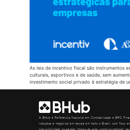
As leis de incentivo fiscal são instrumentos
culturais, esportivos e de saúde, sem aument
investimento social privado à estratégia de 
A
BHub
é Referência Nacional em Contabilidade e BPO Finan
robustas e negócios em escala em todo o Brasil, com foco em
previsibilidade na gestão. Nossa atuação combina método, tec