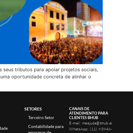
seus tributos para apoiar projetos sociais,
m uma oportunidade concreta de alinhar o
SETORES
CANAIS DE
ATENDIMENTO PARA
Terceiro Setor
CLIENTES BHUB
E-mail:
meajuda@bhub.ai
Contabilidade para
dade
WhatsApp:
(11) 93946-
empresas de