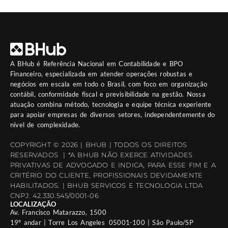
A
BHub
é Referência Nacional em Contabilidade e BPO
Financeiro, especializada em atender operações robustas e
negócios em escala em todo o Brasil, com foco em organização
contábil, conformidade fiscal e previsibilidade na gestão. Nossa
atuação combina método, tecnologia e equipe técnica experiente
para apoiar empresas de diversos setores, independentemente do
nível de complexidade.
COPYRIGHT © 2026 | BHUB | TODOS OS DIREITOS
RESERVADOS | *A BHUB NÃO EXERCE ATIVIDADES
PRIVATIVAS DE ADVOGADO E INDICA, PARA ESSE FIM E A
CRITÉRIO DO CLIENTE, PROFISSIONAIS DEVIDAMENTE
HABILITADOS. | BHUB SERVICOS E TECNOLOGIA LTDA
CNPJ: 42.330.545/0001-06
LOCALIZAÇÃO
Av. Francisco Matarazzo, 1500
19º andar | Torre Los Angeles 05001-100 | São Paulo/SP