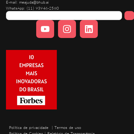
E-mail:
meajuda@bhub.ai
WhatsApp:
(11) 93946-2580
Política de privacidade
|
Termos de uso
Política de Cookies
|
Relatório de Transparência