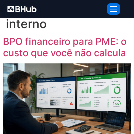
Tag:
custo financeiro
interno
BPO financeiro para PME: o
custo que você não calcula