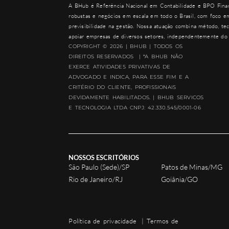
A
BHub
é Referência Nacional em Contabilidade e BPO Finan
robustas e negócios em escala em todo o Brasil, com foco em
previsibilidade na gestão. Nossa atuação combina método, tec
apoiar empresas de diversos setores, independentemente do 
COPYRIGHT © 2026 | BHUB | TODOS OS
DIREITOS RESERVADOS | *A BHUB NÃO
EXERCE ATIVIDADES PRIVATIVAS DE
ADVOGADO E INDICA, PARA ESSE FIM E A
CRITÉRIO DO CLIENTE, PROFISSIONAIS
DEVIDAMENTE HABILITADOS. | BHUB SERVICOS
E TECNOLOGIA LTDA CNPJ: 42.330.545/0001-06
NOSSOS ESCRITÓRIOS
São Paulo (Sede)/SP
Patos de Minas/MG
Rio de Janeiro/RJ
Goiânia/GO
Política de privacidade
|
Termos de