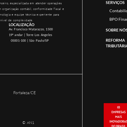
SERVIÇOS
ceiro, especializada em atender operações
 organização contábil, conformidade fiscal e
Contabili
nologia e equipe técnica experiente para
BPO Fina
nível de complexidade.
LOCALIZAÇÃO
Av. Francisco Matarazzo, 1500
SOBRE NÓ
19º andar | Torre Los Angeles
REFORMA
05001-100 | São Paulo/SP
TRIBUTÁRI
Fortaleza/CE
© AN1