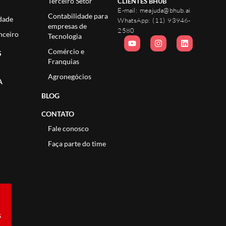
Terceiro Setor
CLIENTES BHUB
E-mail:
meajuda@bhub.ai
Contabilidade para
dade
WhatsApp:
(11) 93946-
empresas de
2580
nceiro
Tecnologia
Comércio e
S
Franquias
Agronegócios
A
BLOG
CONTATO
Fale conosco
Faça parte do time