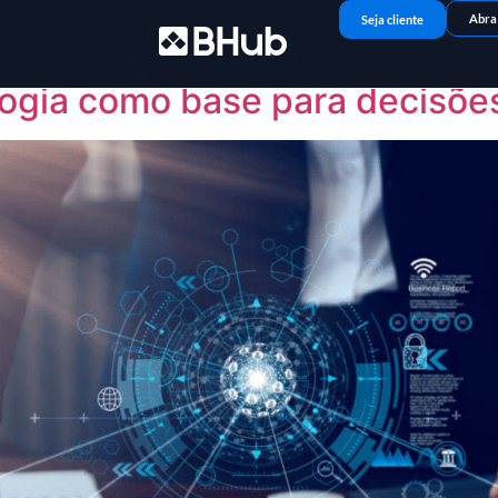
Abra
Seja cliente
logia como base para decisõe