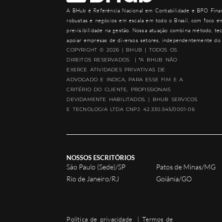
A
BHub
é Referência Nacional em Contabilidade e BPO Finan
robustas e negócios em escala em todo o Brasil, com foco em
previsibilidade na gestão. Nossa atuação combina método, tec
apoiar empresas de diversos setores, independentemente do 
COPYRIGHT © 2026 | BHUB | TODOS OS
DIREITOS RESERVADOS | *A BHUB NÃO
EXERCE ATIVIDADES PRIVATIVAS DE
ADVOGADO E INDICA, PARA ESSE FIM E A
CRITÉRIO DO CLIENTE, PROFISSIONAIS
DEVIDAMENTE HABILITADOS. | BHUB SERVICOS
E TECNOLOGIA LTDA CNPJ: 42.330.545/0001-06
NOSSOS ESCRITÓRIOS
São Paulo (Sede)/SP
Patos de Minas/MG
Rio de Janeiro/RJ
Goiânia/GO
Política de privacidade
|
Termos de