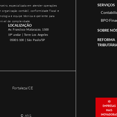
SERVIÇOS
ceiro, especializada em atender operações
 organização contábil, conformidade fiscal e
Contabili
nologia e equipe técnica experiente para
BPO Fina
nível de complexidade.
LOCALIZAÇÃO
Av. Francisco Matarazzo, 1500
SOBRE NÓ
19º andar | Torre Los Angeles
REFORMA
05001-100 | São Paulo/SP
TRIBUTÁRI
Fortaleza/CE
© AN1