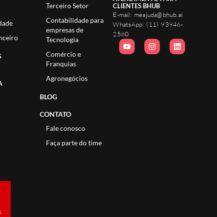
Terceiro Setor
CLIENTES BHUB
E-mail:
meajuda@bhub.ai
Contabilidade para
dade
WhatsApp:
(11) 93946-
empresas de
2580
nceiro
Tecnologia
Comércio e
S
Franquias
Agronegócios
A
BLOG
CONTATO
Fale conosco
Faça parte do time