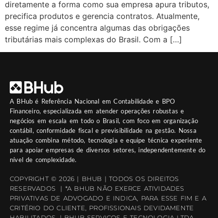
diretamente a forma como sua empresa apura tributos,
precifica produtos e gerencia contratos. Atualmente,
esse regime já concentra algumas das obrigações
tributárias mais complexas do Brasil. Com a […]
A
BHub
é Referência Nacional em Contabilidade e BPO
Financeiro, especializada em atender operações robustas e
negócios em escala em todo o Brasil, com foco em organização
contábil, conformidade fiscal e previsibilidade na gestão. Nossa
atuação combina método, tecnologia e equipe técnica experiente
para apoiar empresas de diversos setores, independentemente do
nível de complexidade.
COPYRIGHT © 2026 | BHUB | TODOS OS DIREITOS
RESERVADOS | *A BHUB NÃO EXERCE ATIVIDADES
PRIVATIVAS DE ADVOGADO E INDICA, PARA ESSE FIM E A
CRITÉRIO DO CLIENTE, PROFISSIONAIS DEVIDAMENTE
HABILITADOS. | BHUB SERVICOS E TECNOLOGIA LTDA