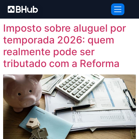
Tag:
móveis
Imposto sobre aluguel por
temporada 2026: quem
realmente pode ser
tributado com a Reforma