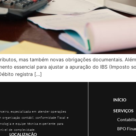
tributos, mas também novas obrigações documentais. Além 
mento essencial para ajustar a apuração do IBS (Imposto s
ébito registra […]
INÍCIO
SERVIÇOS
ceiro, especializada em atender operações
 organização contábil, conformidade fiscal e
Contabili
nologia e equipe técnica experiente para
BPO Fina
nível de complexidade.
LOCALIZAÇÃO