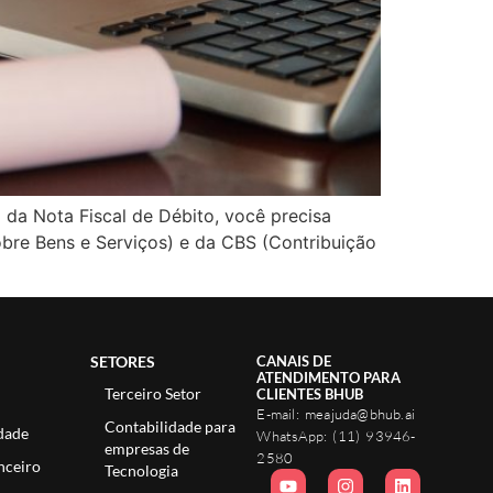
da Nota Fiscal de Débito, você precisa
obre Bens e Serviços) e da CBS (Contribuição
SETORES
CANAIS DE
ATENDIMENTO PARA
Terceiro Setor
CLIENTES BHUB
E-mail:
meajuda@bhub.ai
Contabilidade para
dade
WhatsApp:
(11) 93946-
empresas de
2580
nceiro
Tecnologia