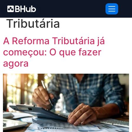
Tag:
Reforma
Tributária
A Reforma Tributária já
começou: O que fazer
agora