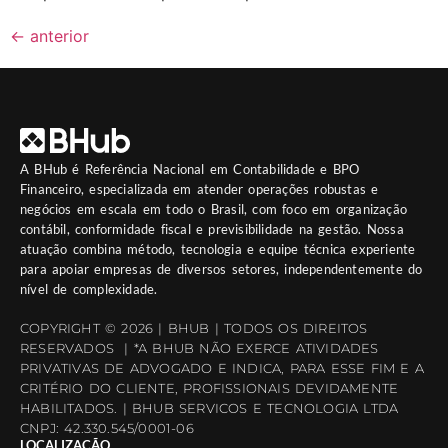
←
anterior
A
BHub
é Referência Nacional em Contabilidade e BPO
Financeiro, especializada em atender operações robustas e
negócios em escala em todo o Brasil, com foco em organização
contábil, conformidade fiscal e previsibilidade na gestão. Nossa
atuação combina método, tecnologia e equipe técnica experiente
para apoiar empresas de diversos setores, independentemente do
nível de complexidade.
COPYRIGHT © 2026 | BHUB | TODOS OS DIREITOS
RESERVADOS | *A BHUB NÃO EXERCE ATIVIDADES
PRIVATIVAS DE ADVOGADO E INDICA, PARA ESSE FIM E A
CRITÉRIO DO CLIENTE, PROFISSIONAIS DEVIDAMENTE
HABILITADOS. | BHUB SERVICOS E TECNOLOGIA LTDA
CNPJ: 42.330.545/0001-06
LOCALIZAÇÃO