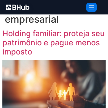
Tag:
sucessão
empresarial
Holding familiar: proteja seu
patrimônio e pague menos
imposto