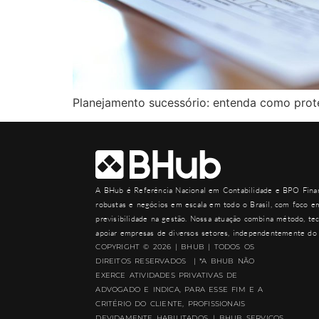
Planejamento sucessório: entenda como proteg
A
BHub
é Referência Nacional em Contabilidade e BPO Finan
robustas e negócios em escala em todo o Brasil, com foco em
previsibilidade na gestão. Nossa atuação combina método, tec
apoiar empresas de diversos setores, independentemente do 
COPYRIGHT © 2026 | BHUB | TODOS OS
DIREITOS RESERVADOS | *A BHUB NÃO
EXERCE ATIVIDADES PRIVATIVAS DE
ADVOGADO E INDICA, PARA ESSE FIM E A
CRITÉRIO DO CLIENTE, PROFISSIONAIS
DEVIDAMENTE HABILITADOS. | BHUB SERVICOS