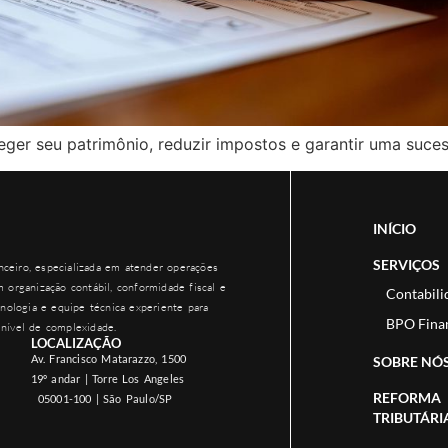
er seu patrimônio, reduzir impostos e garantir uma sucess
INÍCIO
SERVIÇOS
ceiro, especializada em atender operações
 organização contábil, conformidade fiscal e
Contabili
nologia e equipe técnica experiente para
BPO Fina
nível de complexidade.
LOCALIZAÇÃO
Av. Francisco Matarazzo, 1500
SOBRE NÓ
19º andar | Torre Los Angeles
REFORMA
05001-100 | São Paulo/SP
TRIBUTÁRI