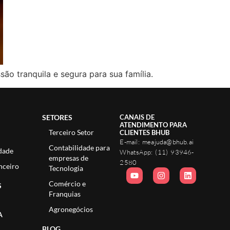
ão tranquila e segura para sua família.
SETORES
CANAIS DE
ATENDIMENTO PARA
Terceiro Setor
CLIENTES BHUB
E-mail:
meajuda@bhub.ai
Contabilidade para
dade
WhatsApp:
(11) 93946-
empresas de
2580
nceiro
Tecnologia
Comércio e
S
Franquias
Agronegócios
A
BLOG