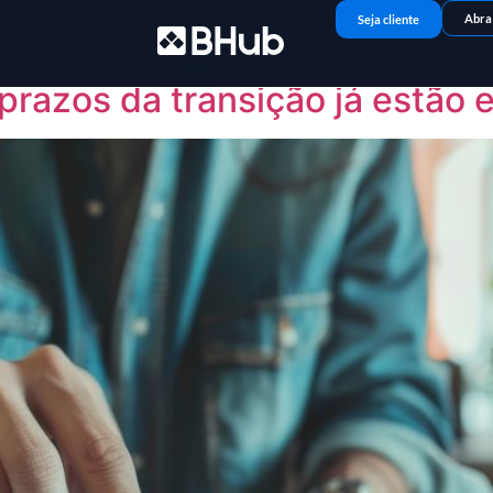
ributária
Abra
Seja cliente
 prazos da transição já estã