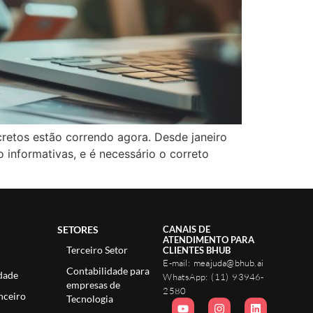
retos estão correndo agora. Desde janeiro
 informativas, e é necessário o correto
SETORES
CANAIS DE
ATENDIMENTO PARA
Terceiro Setor
CLIENTES BHUB
E-mail:
meajuda@bhub.ai
Contabilidade para
dade
WhatsApp:
(11) 93946-
empresas de
2580
nceiro
Tecnologia