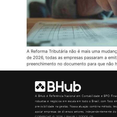
A Reforma Tributária não é mais uma mudança
de 2026, todas as empresas passaram a emitir
preenchimento no documento para que não h
A
BHub
é Referência Nacional em Contabilidade e BPO Finan
robustas e negócios em escala em todo o Brasil, com foco em
previsibilidade na gestão. Nossa atuação combina método, tec
apoiar empresas de diversos setores, independentemente do 
COPYRIGHT © 2026 | BHUB | TODOS OS