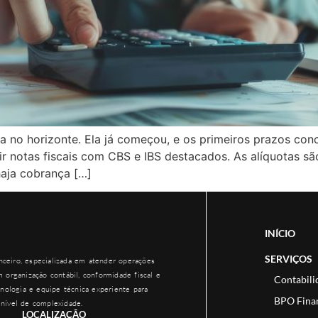
 no horizonte. Ela já começou, e os primeiros prazos conc
 notas fiscais com CBS e IBS destacados. As alíquotas são
aja cobrança […]
INÍCIO
SERVIÇOS
ceiro, especializada em atender operações
 organização contábil, conformidade fiscal e
Contabili
nologia e equipe técnica experiente para
BPO Fina
nível de complexidade.
LOCALIZAÇÃO