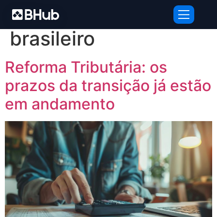
Tag:
empresário
brasileiro
Reforma Tributária: os
prazos da transição já estão
em andamento