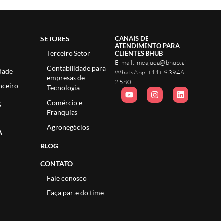
SETORES
CANAIS DE
ATENDIMENTO PARA
Terceiro Setor
CLIENTES BHUB
E-mail:
meajuda@bhub.ai
Contabilidade para
dade
WhatsApp:
(11) 93946-
empresas de
2580
nceiro
Tecnologia
Comércio e
S
Franquias
Agronegócios
A
BLOG
CONTATO
Fale conosco
Faça parte do time