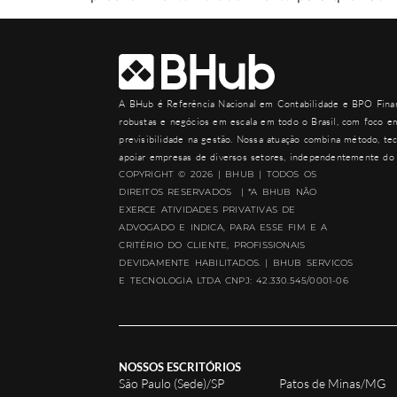
A
BHub
é Referência Nacional em Contabilidade e BPO Finan
robustas e negócios em escala em todo o Brasil, com foco em
previsibilidade na gestão. Nossa atuação combina método, tec
apoiar empresas de diversos setores, independentemente do 
COPYRIGHT © 2026 | BHUB | TODOS OS
DIREITOS RESERVADOS | *A BHUB NÃO
EXERCE ATIVIDADES PRIVATIVAS DE
ADVOGADO E INDICA, PARA ESSE FIM E A
CRITÉRIO DO CLIENTE, PROFISSIONAIS
DEVIDAMENTE HABILITADOS. | BHUB SERVICOS
E TECNOLOGIA LTDA CNPJ: 42.330.545/0001-06
NOSSOS ESCRITÓRIOS
São Paulo (Sede)/SP
Patos de Minas/MG