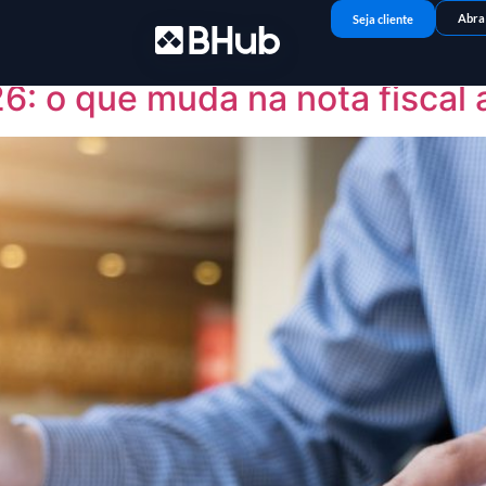
s e médias empresas
Abra
Seja cliente
6: o que muda na nota fiscal 