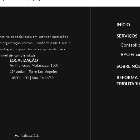
INÍCIO
SERVIÇOS
ceiro, especializada em atender operações
 organização contábil, conformidade fiscal e
Contabili
nologia e equipe técnica experiente para
BPO Fina
nível de complexidade.
LOCALIZAÇÃO
Av. Francisco Matarazzo, 1500
SOBRE NÓ
19º andar | Torre Los Angeles
REFORMA
05001-100 | São Paulo/SP
TRIBUTÁRI
Fortaleza/CE