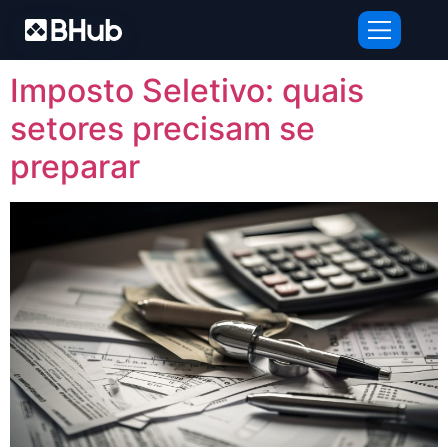
Tag:
precificação
Imposto Seletivo: quais
setores precisam se
preparar