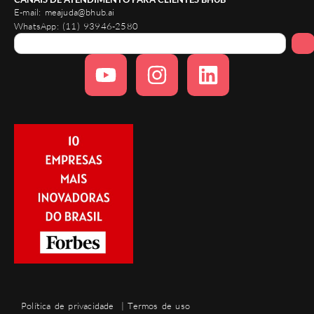
E-mail:
meajuda@bhub.ai
WhatsApp:
(11) 93946-2580
Política de privacidade
|
Termos de uso