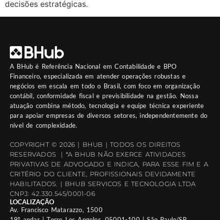
decisões estratégicas.
A
BHub
é Referência Nacional em Contabilidade e BPO
Financeiro, especializada em atender operações robustas e
negócios em escala em todo o Brasil, com foco em organização
contábil, conformidade fiscal e previsibilidade na gestão. Nossa
atuação combina método, tecnologia e equipe técnica experiente
para apoiar empresas de diversos setores, independentemente do
nível de complexidade.
COPYRIGHT © 2026 | BHUB | TODOS OS DIREITOS
RESERVADOS | *A BHUB NÃO EXERCE ATIVIDADES
PRIVATIVAS DE ADVOGADO E INDICA, PARA ESSE FIM E A
CRITÉRIO DO CLIENTE, PROFISSIONAIS DEVIDAMENTE
HABILITADOS. | BHUB SERVICOS E TECNOLOGIA LTDA
CNPJ: 42.330.545/0001-06
LOCALIZAÇÃO
Av. Francisco Matarazzo, 1500
19º andar | Torre Los Angeles 05001-100 | São Paulo/SP