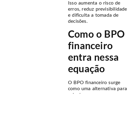
Isso aumenta o risco de
erros, reduz previsibilidade
e dificulta a tomada de
decisões.
Como o BPO
financeiro
entra nessa
equação
O BPO financeiro surge
como uma alternativa para
estruturar esses processos
sem que a empresa precise
desenvolver toda essa
estrutura internamente.
Nesse modelo, a empresa
passa a contar com uma
equipe especializada