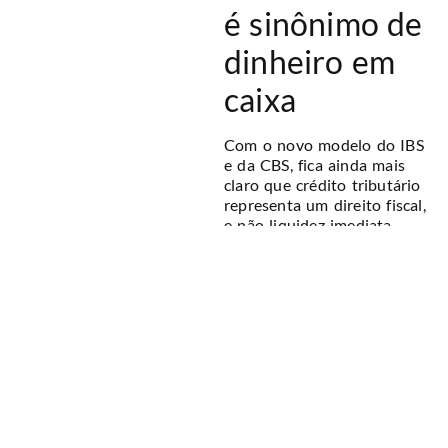
é sinônimo de
dinheiro em
caixa
Com o novo modelo do IBS
e da CBS, fica ainda mais
claro que crédito tributário
representa um direito fiscal,
e não liquidez imediata.
Empresas que confundem
esses conceitos acabam
assumindo riscos
silenciosos no capital de
giro, projetando recursos
que ainda não se
converteram em caixa.
Por isso, o controle de
créditos, prazos de